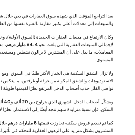
بعد التراجع المؤقت الذي شهده سوق العقارات في دبي خلال شه
والمبيعات إلى معدلات أعلى بكثير مقارنة بالفترة نفسها من الع
وكان الارتفاع في مبيعات العقارات الجديدة (السوق الأولية)، 
لإجمالي المبيعات العقارية التي بلغت نحو
64.4 مليار درهم
، مس
المعاملات، ما يدل على أن المشترين لا يزالون نشطين ومستعدين
المستوى.
ولا تزال الشقق السكنية هي الخيار الأكثر طلبًا في السوق. ومع 
الاستوديوهات والشقق المكونة من غرفة أو غرفتين، ما يعكس تحو
تواصل الفلل جذب أصحاب الدخل المرتفع نظرًا لقيمتها طويلة ال
ويشكّل أصحاب الدخل الشهري الذي يتراوح بين
20 ألف و40 ألف درهم
السكن، فإن نسبة متزايدة منهم تتجه أيضًا إلى الاستثمار، نظرًا لا
كما تم تقديم قروض سكنية تجاوزت قيمتها
8 مليارات درهم
خلال
المشترون بشكل متزايد على الرهون العقارية للتحكم في تأثير ار