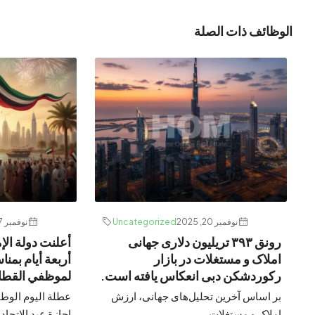
الوظائف ذات الصلة
نوفمبر 20, 2025
Uncategorized
نوفمبر 17, 2025
رونق ۳۹۳ تریلیون دلاری جهانی
أعلنت دولة ال
املاک و مستغلات در بازار
أربعة أيام بمناس
رکوردشکن دبی انعکاس یافته است.
لموظفي القطاع
بر اساس آخرین تحلیل‌های جهانی، ارزش
عطلة اليوم الوطن
املاک و مستغلات...
إجازة عيد الاتحاد.