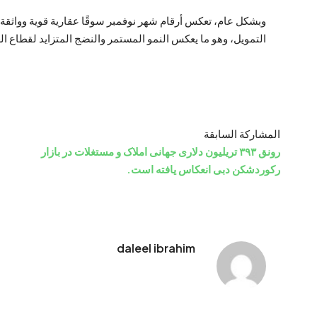
وبشكل عام، تعكس أرقام شهر نوفمبر سوقًا عقارية قوية وواثقة
التمويل، وهو ما يعكس النمو المستمر والنضج المتزايد لقطاع ا
المشاركة السابقة
رونق ۳۹۳ تریلیون دلاری جهانی املاک و مستغلات در بازار
رکوردشکن دبی انعکاس یافته است.
daleel ibrahim