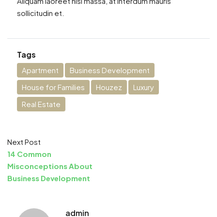
Aliquam laoreet nisl massa, at interdum mauris
sollicitudin et.
Tags
Apartment
Business Development
House for Families
Houzez
Luxury
Real Estate
Next Post
14 Common
Misconceptions About
Business Development
admin